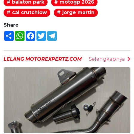
# balaton park
# motogp 2026
# cal crutchlow
# jorge martin
Share
Share
WhatsApp
Facebook
Twitter
Telegram
LELANG MOTOREXPERTZ.COM
Selengkapnya