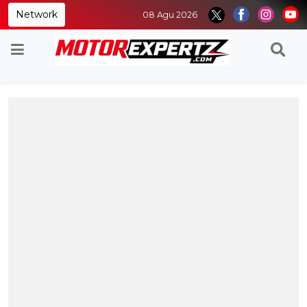
Network
08 Agu 2026