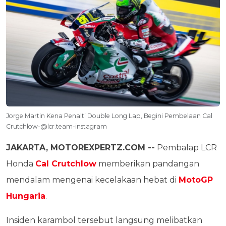
Jorge Martin Kena Penalti Double Long Lap, Begini Pembelaan Cal
Crutchlow-@lcr.team-instagram
JAKARTA, MOTOREXPERTZ.COM --
Pembalap LCR
Honda
Cal Crutchlow
memberikan pandangan
mendalam mengenai kecelakaan hebat di
MotoGP
Hungaria
.
Insiden karambol tersebut langsung melibatkan