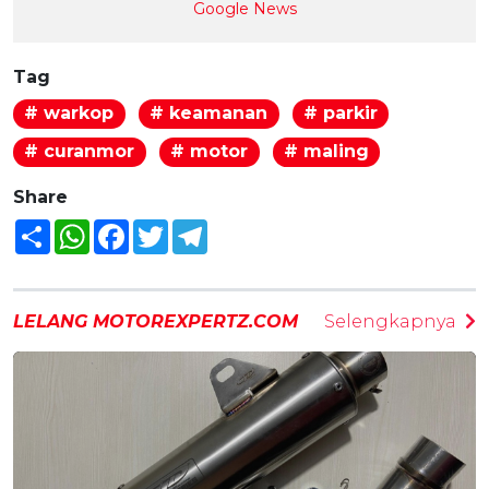
Google News
Tag
# warkop
# keamanan
# parkir
# curanmor
# motor
# maling
Share
Share
WhatsApp
Facebook
Twitter
Telegram
LELANG MOTOREXPERTZ.COM
Selengkapnya