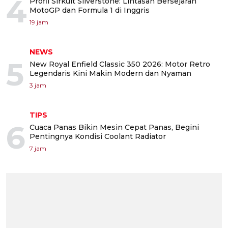
4
Profil Sirkuit Silverstone: Lintasan Bersejarah
MotoGP dan Formula 1 di Inggris
19 jam
NEWS
5
New Royal Enfield Classic 350 2026: Motor Retro
Legendaris Kini Makin Modern dan Nyaman
3 jam
TIPS
6
Cuaca Panas Bikin Mesin Cepat Panas, Begini
Pentingnya Kondisi Coolant Radiator
7 jam