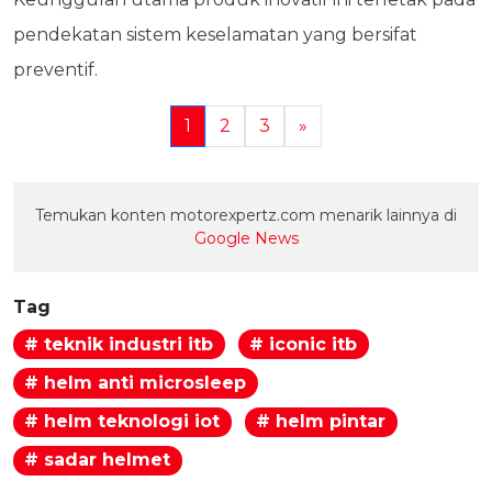
pendekatan sistem keselamatan yang bersifat
preventif.
1
2
3
»
Temukan konten motorexpertz.com menarik lainnya di
Google News
Tag
# teknik industri itb
# iconic itb
# helm anti microsleep
# helm teknologi iot
# helm pintar
# sadar helmet