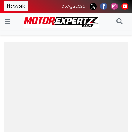
Network
06 Agu 2026