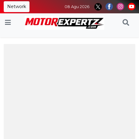
Network
08 Agu 2026