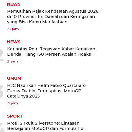
NEWS
1
Pemutihan Pajak Kendaraan Agustus 2026
di 10 Provinsi, Ini Daerah dan Keringanan
yang Bisa Kamu Manfaatkan
23 jam
NEWS
2
Korlantas Polri Tegaskan Kabar Kenaikan
Denda Tilang 150 Persen Adalah Hoaks
21 jam
UMUM
3
HJC Hadirkan Helm Fabio Quartararo
Funky Diablo, Terinspirasi MotoGP
Catalunya 2025
17 jam
SPORT
4
Profil Sirkuit Silverstone: Lintasan
Bersejarah MotoGP dan Formula 1 di