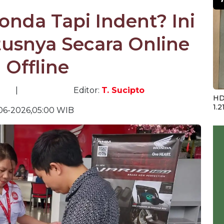
onda Tapi Indent? Ini
tusnya Secara Online
 Offline
|
Editor:
T. Sucipto
HD
1.2
06-2026,05:00 WIB