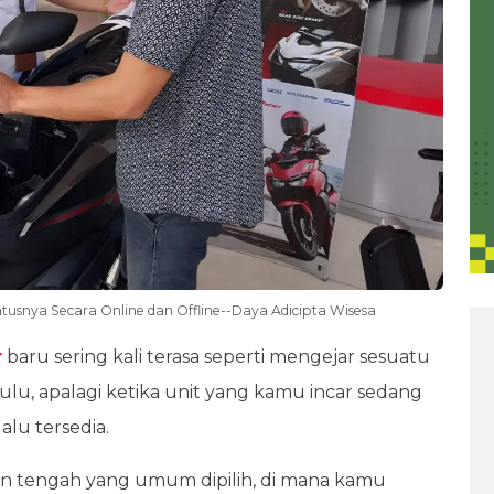
atusnya Secara Online dan Offline--Daya Adicipta Wisesa
r
baru sering kali terasa seperti mengejar sesuatu
lu, apalagi ketika unit yang kamu incar sedang
lalu tersedia.
lan tengah yang umum dipilih, di mana kamu