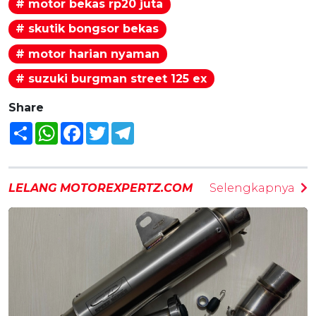
# motor bekas rp20 juta
# skutik bongsor bekas
# motor harian nyaman
# suzuki burgman street 125 ex
Share
Share
WhatsApp
Facebook
Twitter
Telegram
LELANG MOTOREXPERTZ.COM
Selengkapnya