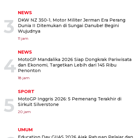
NEWS
3
DKW NZ 350-1, Motor Militer Jerman Era Perang
Dunia II Ditemukan di Sungai Danube! Begini
Wujudnya
11 jam
NEWS
4
MotoGP Mandalika 2026 Siap Dongkrak Pariwisata
dan Ekonomi, Targetkan Lebih dari 145 Ribu
Penonton
18 jam
SPORT
5
MotoGP Inggris 2026: 5 Pemenang Terakhir di
Sirkuit Silverstone
20 jam
UMUM
Education Day GIIAS 2026 Ajak Ratusan Pelajar dan