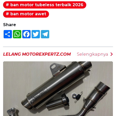
# ban motor tubeless terbaik 2026
# ban motor awet
Share
Share
WhatsApp
Facebook
Twitter
Telegram
LELANG MOTOREXPERTZ.COM
Selengkapnya