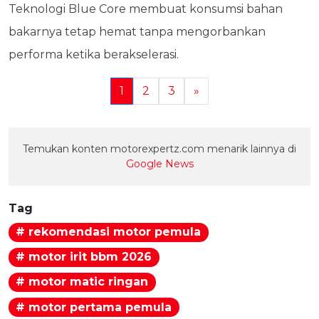
Teknologi Blue Core membuat konsumsi bahan
bakarnya tetap hemat tanpa mengorbankan
performa ketika berakselerasi.
1
2
3
»
Temukan konten motorexpertz.com menarik lainnya di
Google News
Tag
# rekomendasi motor pemula
# motor irit bbm 2026
# motor matic ringan
# motor pertama pemula