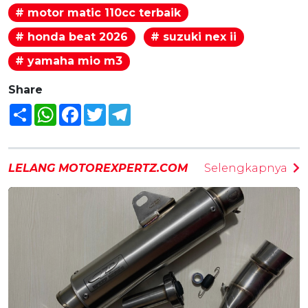
# motor matic 110cc terbaik
# honda beat 2026
# suzuki nex ii
# yamaha mio m3
Share
Share
WhatsApp
Facebook
Twitter
Telegram
LELANG MOTOREXPERTZ.COM
Selengkapnya