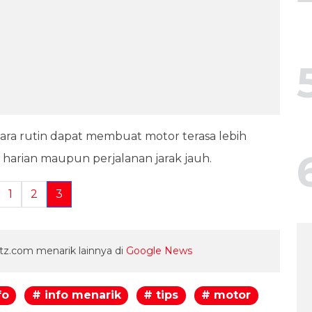
ara rutin dapat membuat motor terasa lebih
s harian maupun perjalanan jarak jauh.
1
2
3
z.com menarik lainnya di
Google News
fo
# info menarik
# tips
# motor