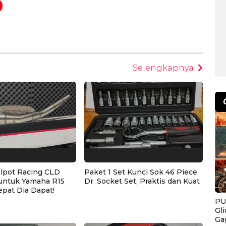
egram
Selengkapnya
alpot Racing CLD
Paket 1 Set Kunci Sok 46 Piece
untuk Yamaha R15
Dr. Socket Set, Praktis dan Kuat
epat Dia Dapat!
PU
Gl
Ga