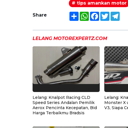
# tips amankan motor
Share
WhatsApp
Facebook
Twitter
Tel
Share
LELANG MOTOREXPERTZ.COM
Lelang: Knalpot Racing CLD
Lelang: Kn
Speed Series Andalan Pemilik
Monster X 
Aerox Pencinta Kecepatan, Bid
V3, Siapa C
Harga Terbaikmu Bradsis