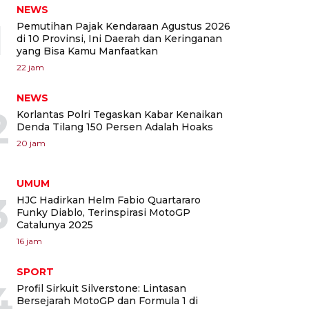
NEWS
1
Pemutihan Pajak Kendaraan Agustus 2026
di 10 Provinsi, Ini Daerah dan Keringanan
yang Bisa Kamu Manfaatkan
22 jam
NEWS
2
Korlantas Polri Tegaskan Kabar Kenaikan
Denda Tilang 150 Persen Adalah Hoaks
20 jam
UMUM
3
HJC Hadirkan Helm Fabio Quartararo
Funky Diablo, Terinspirasi MotoGP
Catalunya 2025
16 jam
SPORT
4
Profil Sirkuit Silverstone: Lintasan
Bersejarah MotoGP dan Formula 1 di