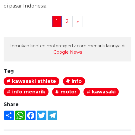
di pasar Indonesia.
1
2
»
Temukan konten motorexpertz.com menarik lainnya di
Google News
Tag
# kawasaki athlete
# info
# info menarik
# motor
# kawasaki
Share
Share
WhatsApp
Facebook
Twitter
Telegram