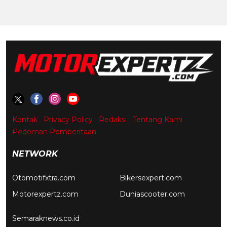
Kontak
Privacy Policy
Redaksi
Tentang Kami
Pedoman Pemberitaan
NETWORK
Otomotifxtra.com
Bikersexpert.com
Motorexpertz.com
Duniascooter.com
Semaraknews.co.id