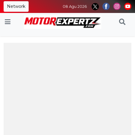
Network
08 Agu 2026