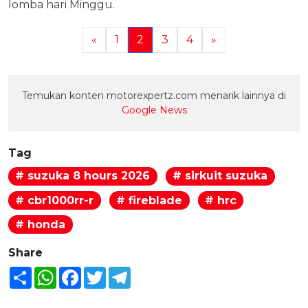
lomba hari Minggu.
«
1
2
3
4
»
Temukan konten motorexpertz.com menarik lainnya di
Google News
Tag
# suzuka 8 hours 2026
# sirkuit suzuka
# cbr1000rr-r
# fireblade
# hrc
# honda
Share
Share
WhatsApp
Facebook
Twitter
Telegram