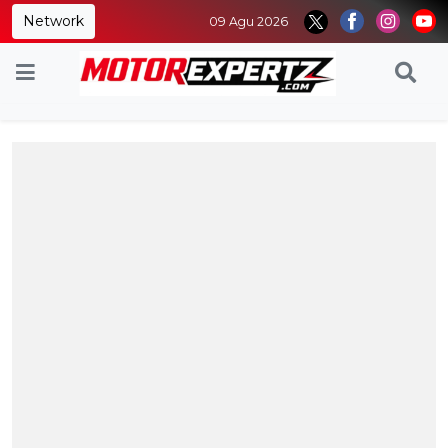
Network
09 Agu 2026