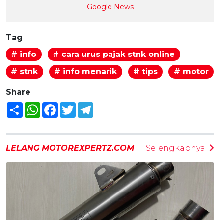
Google News
Tag
# info
# cara urus pajak stnk online
# stnk
# info menarik
# tips
# motor
Share
Share
WhatsApp
Facebook
Twitter
Telegram
LELANG MOTOREXPERTZ.COM
Selengkapnya