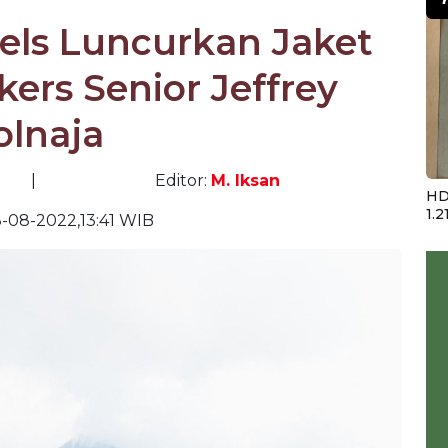
els Luncurkan Jaket
kers Senior Jeffrey
olnaja
|
Editor:
M. Iksan
HD
1.2
-08-2022,13:41 WIB