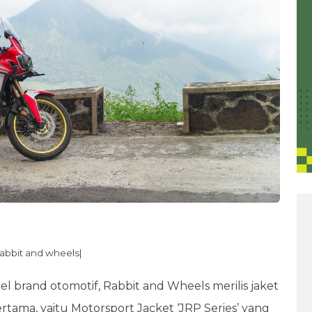
|Rabbit and wheels|
el brand otomotif, Rabbit and Wheels merilis jaket
ertama, yaitu Motorsport Jacket ‘JRP Series’ yang