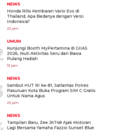
NEWS
1
Honda Rilis Kembaran Vario Evo di
Thailand, Apa Bedanya dengan Versi
Indonesia?
22 jam
UMUM
2
Kunjungi Booth MyPertamina di GIIAS
2026, Ikuti Aktivitas Seru dan Bawa
Pulang Hadiah
13 jam
NEWS
3
Sambut HUT RI ke-81, Satlantas Polres
Pasuruan Kota Buka Program SIM C Gratis
Untuk Nama Agus
23 jam
NEWS
4
Tampilan Baru, Zee JKT48 Ajak Motoran
Lagi Bersama Yamaha Fazzio Sunset Blue