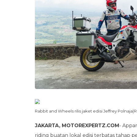
Rabbit and Wheels rilis jaket edisi Jeffrey Polnaja
JAKARTA, MOTOREXPERTZ.COM
- Appar
riding buatan lokal edisi terbatas tahap p