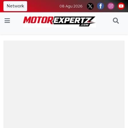
Network
08 Agu 2026