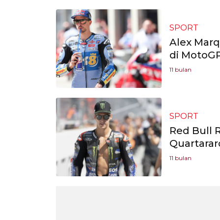
SPORT
Alex Marq
di MotoGP
11 bulan
SPORT
Red Bull 
Quartarar
11 bulan