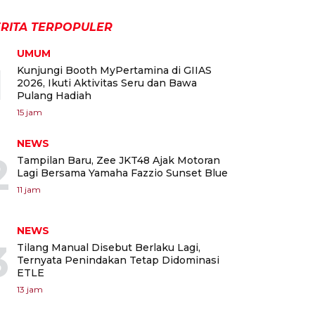
RITA TERPOPULER
UMUM
1
Kunjungi Booth MyPertamina di GIIAS
2026, Ikuti Aktivitas Seru dan Bawa
Pulang Hadiah
15 jam
NEWS
2
Tampilan Baru, Zee JKT48 Ajak Motoran
Lagi Bersama Yamaha Fazzio Sunset Blue
11 jam
NEWS
3
Tilang Manual Disebut Berlaku Lagi,
Ternyata Penindakan Tetap Didominasi
ETLE
13 jam