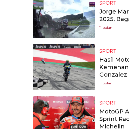
SPORT
Jorge Mar
2025, Bag
11 bulan
SPORT
Hasil Mot
Kemenang
Gonzalez
11 bulan
SPORT
MotoGP Au
Sprint Ra
Michelin