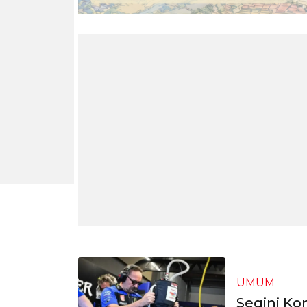
UMUM
Segini K