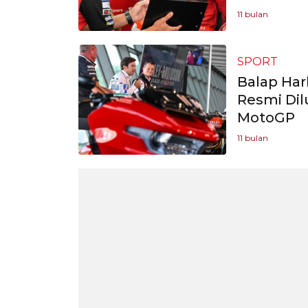
11 bulan
SPORT
Balap Har
Resmi Dil
MotoGP
11 bulan