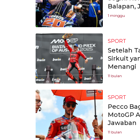
Balapan, 
1 minggu
SPORT
Setelah T
Sirkuit y
Menangi
11 bulan
SPORT
Pecco Bag
MotoGP Au
Jawaban
11 bulan