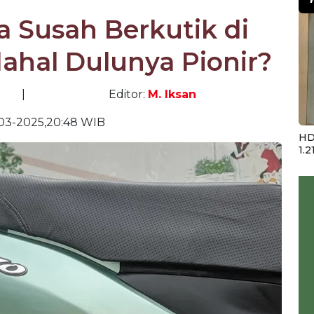
 Susah Berkutik di
ahal Dulunya Pionir?
|
Editor:
M. Iksan
03-2025,20:48 WIB
HD
1.2