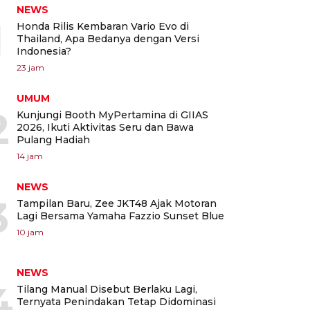
NEWS
1
Honda Rilis Kembaran Vario Evo di
Thailand, Apa Bedanya dengan Versi
Indonesia?
23 jam
UMUM
2
Kunjungi Booth MyPertamina di GIIAS
2026, Ikuti Aktivitas Seru dan Bawa
Pulang Hadiah
14 jam
NEWS
3
Tampilan Baru, Zee JKT48 Ajak Motoran
Lagi Bersama Yamaha Fazzio Sunset Blue
10 jam
NEWS
4
Tilang Manual Disebut Berlaku Lagi,
Ternyata Penindakan Tetap Didominasi