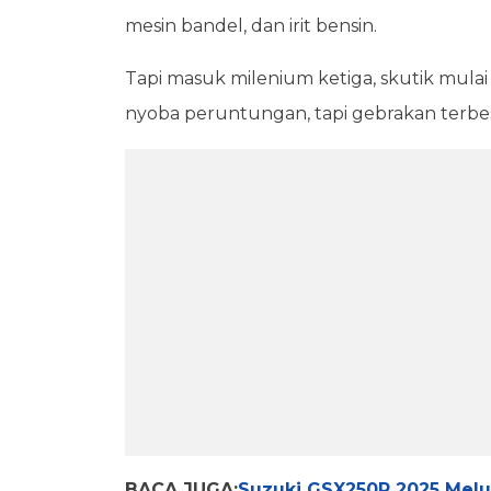
mesin bandel, dan irit bensin.
Tapi masuk milenium ketiga, skutik mula
nyoba peruntungan, tapi gebrakan terbes
BACA JUGA:
Suzuki GSX250R 2025 Melunc