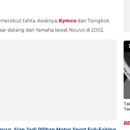
i merebut tahta. Awalnya,
Kymco
dari Tiongkok
ar datang dari Yamaha lewat Nouvo di 2002.
Ta
Ta
BE
ur, Siap Jadi Pilihan Motor Sport Full-Fairing