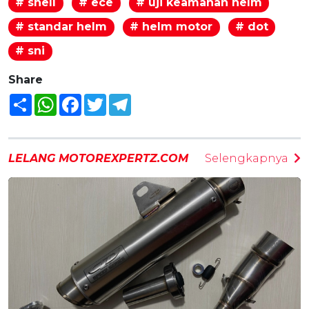
# snell
# ece
# uji keamanan helm
# standar helm
# helm motor
# dot
# sni
Share
Share
WhatsApp
Facebook
Twitter
Telegram
LELANG MOTOREXPERTZ.COM
Selengkapnya