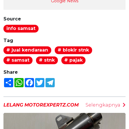
Google News
Source
info samsat
Tag
# jual kendaraan
# blokir stnk
# samsat
# stnk
# pajak
Share
Share
WhatsApp
Facebook
Twitter
Telegram
LELANG MOTOREXPERTZ.COM
Selengkapnya