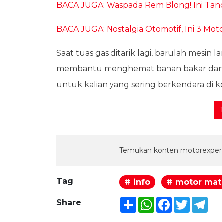
BACA JUGA: Waspada Rem Blong! Ini Ta
BACA JUGA: Nostalgia Otomotif, Ini 3 Mo
Saat tuas gas ditarik lagi, barulah mesin 
membantu menghemat bahan bakar dan m
untuk kalian yang sering berkendara di ko
Temukan konten motorexpert
Tag
# info
# motor mat
Share
WhatsApp
Facebook
Twitter
Tel
Share