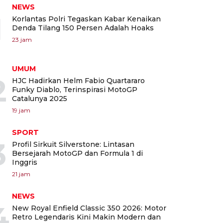
NEWS
1
Korlantas Polri Tegaskan Kabar Kenaikan
Denda Tilang 150 Persen Adalah Hoaks
23 jam
UMUM
2
HJC Hadirkan Helm Fabio Quartararo
Funky Diablo, Terinspirasi MotoGP
Catalunya 2025
19 jam
SPORT
3
Profil Sirkuit Silverstone: Lintasan
Bersejarah MotoGP dan Formula 1 di
Inggris
21 jam
NEWS
4
New Royal Enfield Classic 350 2026: Motor
Retro Legendaris Kini Makin Modern dan