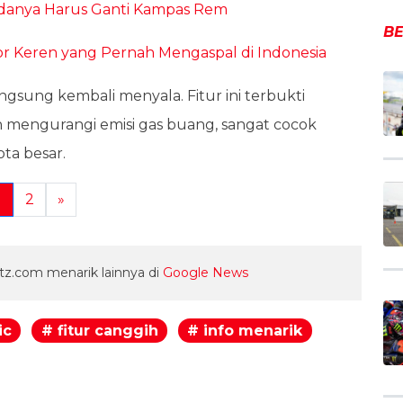
ndanya Harus Ganti Kampas Rem
BE
tor Keren yang Pernah Mengaspal di Indonesia
langsung kembali menyala. Fitur ini terbukti
engurangi emisi gas buang, sangat cocok
ta besar.
1
2
»
z.com menarik lainnya di
Google News
ic
# fitur canggih
# info menarik
egram