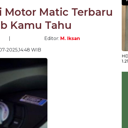
i Motor Matic Terbaru
ib Kamu Tahu
|
Editor:
M. Iksan
-07-2025,14:48 WIB
HD
1.2