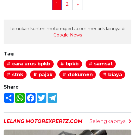
1
2
»
Temukan konten motorexpertz.com menarik lainnya di
Google News
Tag
# cara urus bpkb
# bpkb
# samsat
# stnk
# pajak
# dokumen
# biaya
Share
Share
WhatsApp
Facebook
Twitter
Telegram
LELANG MOTOREXPERTZ.COM
Selengkapnya