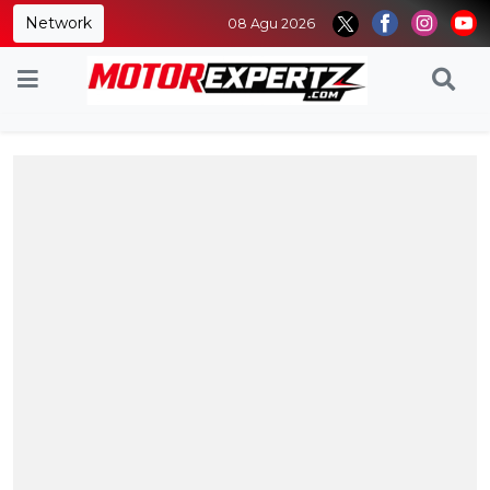
Network
08 Agu 2026