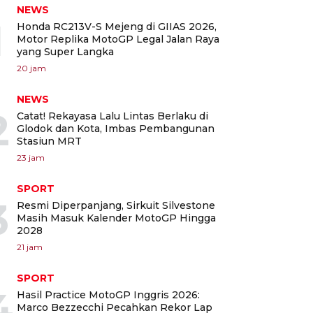
NEWS
1
Honda RC213V-S Mejeng di GIIAS 2026,
Motor Replika MotoGP Legal Jalan Raya
yang Super Langka
20 jam
NEWS
2
Catat! Rekayasa Lalu Lintas Berlaku di
Glodok dan Kota, Imbas Pembangunan
Stasiun MRT
23 jam
SPORT
3
Resmi Diperpanjang, Sirkuit Silvestone
Masih Masuk Kalender MotoGP Hingga
2028
21 jam
SPORT
4
Hasil Practice MotoGP Inggris 2026:
Marco Bezzecchi Pecahkan Rekor Lap