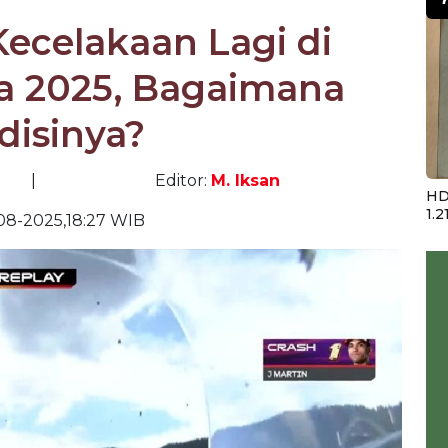
Kecelakaan Lagi di
a 2025, Bagaimana
disinya?
|
Editor:
M. Iksan
HD
1.2
08-2025,18:27 WIB