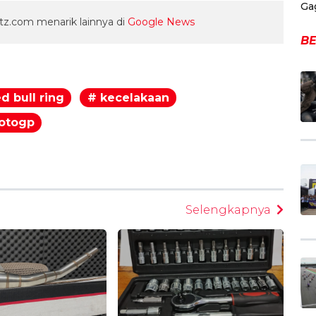
Ga
z.com menarik lainnya di
Google News
BE
d bull ring
# kecelakaan
otogp
egram
Selengkapnya