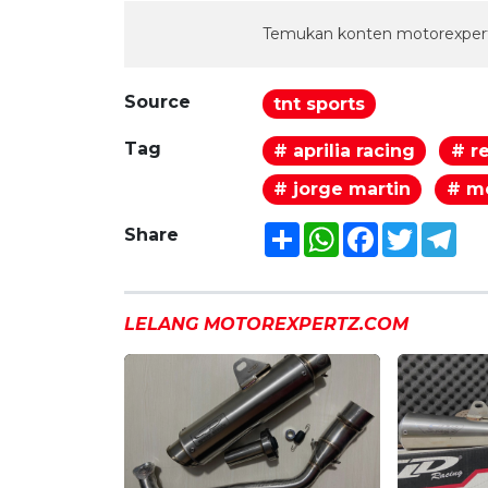
Temukan konten motorexpert
Source
tnt sports
Tag
# aprilia racing
# re
# jorge martin
# m
Share
WhatsApp
Facebook
Twitter
Tel
Share
LELANG MOTOREXPERTZ.COM