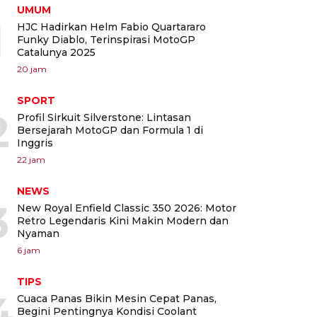
UMUM
1
HJC Hadirkan Helm Fabio Quartararo
Funky Diablo, Terinspirasi MotoGP
Catalunya 2025
20 jam
SPORT
2
Profil Sirkuit Silverstone: Lintasan
Bersejarah MotoGP dan Formula 1 di
Inggris
22 jam
NEWS
3
New Royal Enfield Classic 350 2026: Motor
Retro Legendaris Kini Makin Modern dan
Nyaman
6 jam
TIPS
4
Cuaca Panas Bikin Mesin Cepat Panas,
Begini Pentingnya Kondisi Coolant