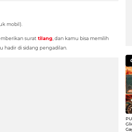
k mobil).
emberikan surat
tilang
, dan kamu bisa memilih
au hadir di sidang pengadilan.
PU
Gl
Ga