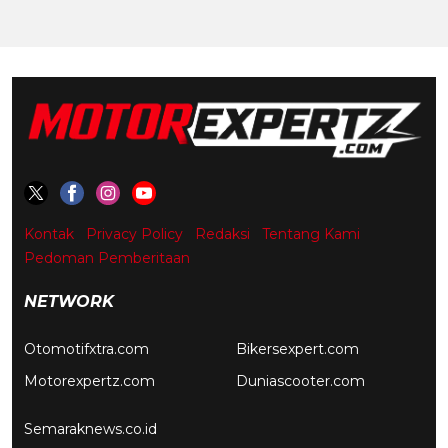
Kontak
Privacy Policy
Redaksi
Tentang Kami
Pedoman Pemberitaan
NETWORK
Otomotifxtra.com
Bikersexpert.com
Motorexpertz.com
Duniascooter.com
Semaraknews.co.id