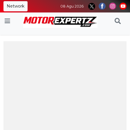
Network
08 Agu 2026