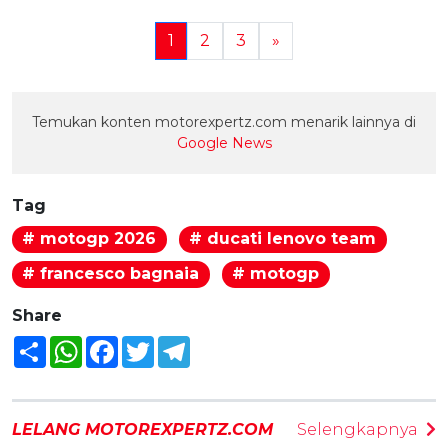
1
2
3
»
Temukan konten motorexpertz.com menarik lainnya di
Google News
Tag
# motogp 2026
# ducati lenovo team
# francesco bagnaia
# motogp
Share
Share
WhatsApp
Facebook
Twitter
Telegram
LELANG MOTOREXPERTZ.COM
Selengkapnya