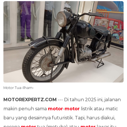
Motor Tua-Ilham-
MOTOREXPERTZ.COM
--- Di tahun 2025 ini, jalanan
makin penuh sama
motor
-
motor
listrik atau matic
baru yang desainnya futuristik. Tapi, harus diakui,
pesona
motor
tua (motuba) atau
motor
lawas itu