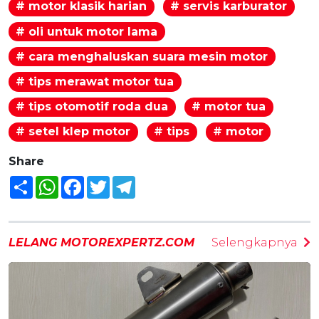
# motor klasik harian
# servis karburator
# oli untuk motor lama
# cara menghaluskan suara mesin motor
# tips merawat motor tua
# tips otomotif roda dua
# motor tua
# setel klep motor
# tips
# motor
Share
Share
WhatsApp
Facebook
Twitter
Telegram
LELANG MOTOREXPERTZ.COM
Selengkapnya