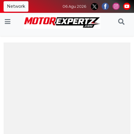
Network
06 Agu 2026