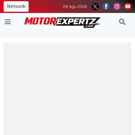
Network
08 Agu 2026