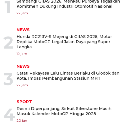
1
Sambangi GIIAS 2026, Menkeu Purbaya Tegaskan
Komitmen Dukung Industri Otomotif Nasional
22 jam
NEWS
2
Honda RC213V-S Mejeng di GIIAS 2026, Motor
Replika MotoGP Legal Jalan Raya yang Super
Langka
19 jam
NEWS
3
Catat! Rekayasa Lalu Lintas Berlaku di Glodok dan
Kota, Imbas Pembangunan Stasiun MRT
22 jam
SPORT
4
Resmi Diperpanjang, Sirkuit Silvestone Masih
Masuk Kalender MotoGP Hingga 2028
20 jam