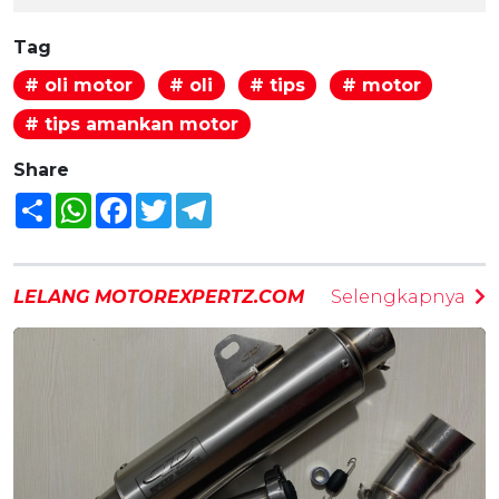
Tag
# oli motor
# oli
# tips
# motor
# tips amankan motor
Share
Share
WhatsApp
Facebook
Twitter
Telegram
LELANG MOTOREXPERTZ.COM
Selengkapnya