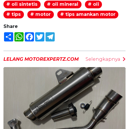
# oli sintetis
# oli mineral
# oli
# tips
# motor
# tips amankan motor
Share
Share
WhatsApp
Facebook
Twitter
Telegram
LELANG MOTOREXPERTZ.COM
Selengkapnya