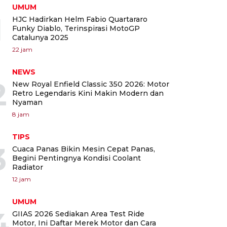
UMUM
1
HJC Hadirkan Helm Fabio Quartararo
Funky Diablo, Terinspirasi MotoGP
Catalunya 2025
22 jam
NEWS
2
New Royal Enfield Classic 350 2026: Motor
Retro Legendaris Kini Makin Modern dan
Nyaman
8 jam
TIPS
3
Cuaca Panas Bikin Mesin Cepat Panas,
Begini Pentingnya Kondisi Coolant
Radiator
12 jam
UMUM
4
GIIAS 2026 Sediakan Area Test Ride
Motor, Ini Daftar Merek Motor dan Cara