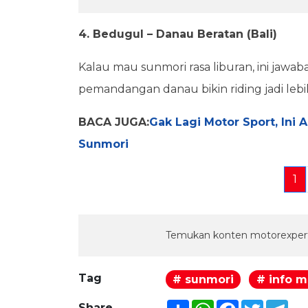
4. Bedugul – Danau Beratan (Bali)
Kalau mau sunmori rasa liburan, ini jawab
pemandangan danau bikin riding jadi lebih 
BACA JUGA:
Gak Lagi Motor Sport, Ini 
Sunmori
1
Temukan konten motorexpert
Tag
# sunmori
# info m
Share
WhatsApp
Facebook
Twitter
Tel
Share