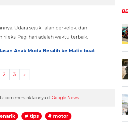
BE
annya. Udara sejuk, jalan berkelok, dan
rileks. Pagi hari adalah waktu terbaik.
Alasan Anak Muda Beralih ke Matic buat
2
3
»
z.com menarik lainnya di
Google News
enarik
# tips
# motor
egram