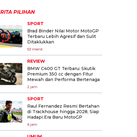
RITA PILIHAN
SPORT
Brad Binder Nilai Motor MotoGP
Terbaru Lebih Agresif dan Sulit
Ditaklukkan
53 menit
REVIEW
BMW C400 GT Terbaru: Skutik
Premium 350 cc dengan Fitur
Mewah dan Performa Bertenaga
2 jam
SPORT
Raul Fernandez Resmi Bertahan
di Trackhouse hingga 2028, Siap
Hadapi Era Baru MotoGP
6 jam
UMUM