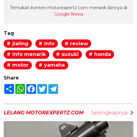
Temukan konten motorexpertz.com menarik lainnya di
Google News
Tag
# jialing
# info
# review
# info menarik
# suzuki
# honda
# motor
# yamaha
Share
Share
WhatsApp
Facebook
Twitter
Telegram
LELANG MOTOREXPERTZ.COM
Selengkapnya