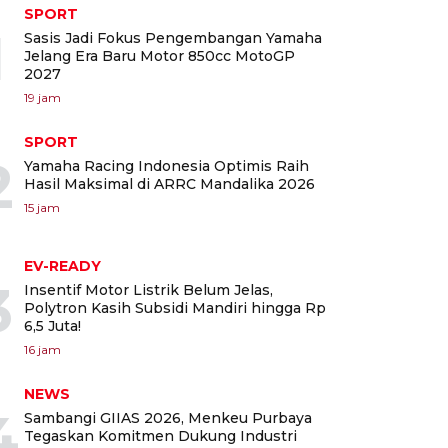
SPORT
1
Sasis Jadi Fokus Pengembangan Yamaha
Jelang Era Baru Motor 850cc MotoGP
2027
19 jam
SPORT
2
Yamaha Racing Indonesia Optimis Raih
Hasil Maksimal di ARRC Mandalika 2026
15 jam
EV-READY
3
Insentif Motor Listrik Belum Jelas,
Polytron Kasih Subsidi Mandiri hingga Rp
6,5 Juta!
16 jam
NEWS
4
Sambangi GIIAS 2026, Menkeu Purbaya
Tegaskan Komitmen Dukung Industri