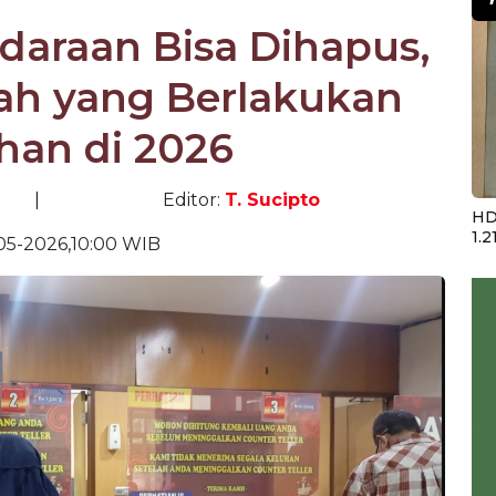
daraan Bisa Dihapus,
yah yang Berlakukan
han di 2026
|
Editor:
T. Sucipto
HD
1.2
05-2026,10:00 WIB