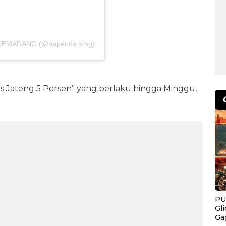
A SEMARANG (@bapenda.smg)
 Jateng 5 Persen” yang berlaku hingga Minggu,
PU
Gl
Ga