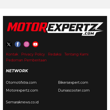
Kontak
Privacy Policy
Redaksi
Tentang Kami
Pedoman Pemberitaan
NETWORK
Otomotifxtra.com
Bikersexpert.com
Motorexpertz.com
Duniascooter.com
Semaraknews.co.id