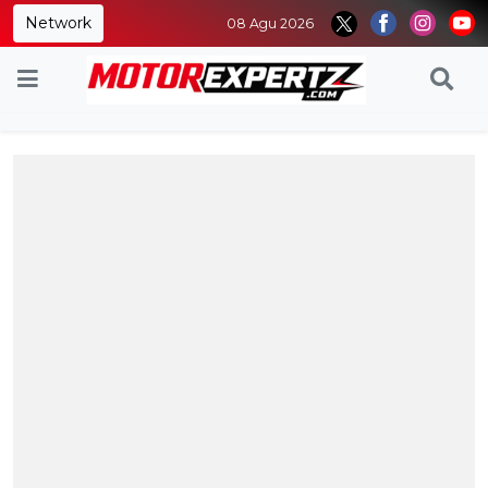
Network
08 Agu 2026