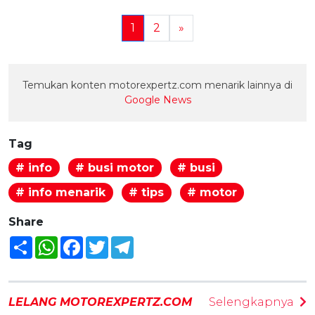
1
2
»
Temukan konten motorexpertz.com menarik lainnya di
Google News
Tag
# info
# busi motor
# busi
# info menarik
# tips
# motor
Share
Share
WhatsApp
Facebook
Twitter
Telegram
LELANG MOTOREXPERTZ.COM
Selengkapnya