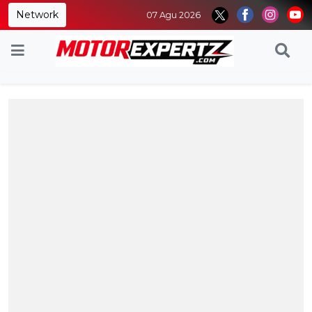
Network
07 Agu 2026