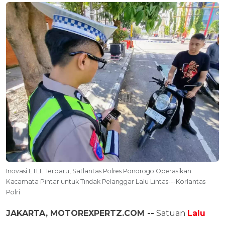
Inovasi ETLE Terbaru, Satlantas Polres Ponorogo Operasikan
Kacamata Pintar untuk Tindak Pelanggar Lalu Lintas---Korlantas
Polri
JAKARTA, MOTOREXPERTZ.COM --
Satuan
Lalu