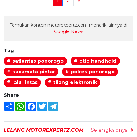
1
2
»
Temukan konten motorexpertz.com menarik lainnya di
Google News
Tag
# satlantas ponorogo
# etle handheld
# kacamata pintar
# polres ponorogo
# lalu lintas
# tilang elektronik
Share
Share
WhatsApp
Facebook
Twitter
Telegram
LELANG MOTOREXPERTZ.COM
Selengkapnya