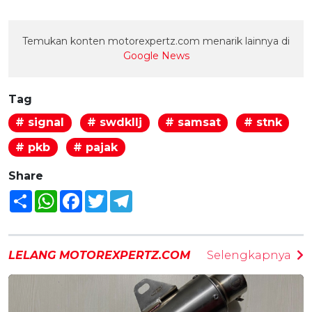
Temukan konten motorexpertz.com menarik lainnya di
Google News
Tag
# signal
# swdkllj
# samsat
# stnk
# pkb
# pajak
Share
Share
WhatsApp
Facebook
Twitter
Telegram
LELANG MOTOREXPERTZ.COM
Selengkapnya