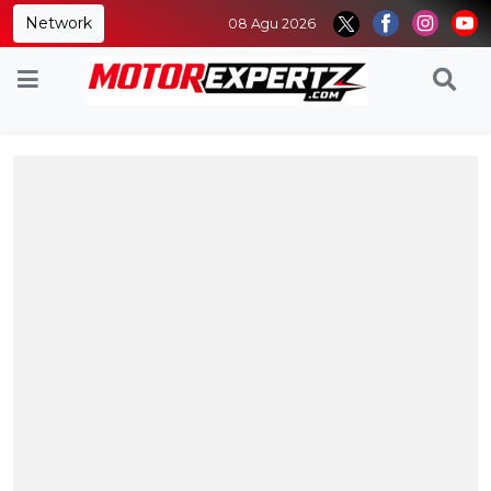
Network
08 Agu 2026