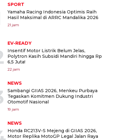
SPORT
1
Yamaha Racing Indonesia Optimis Raih
Hasil Maksimal di ARRC Mandalika 2026
21 jam
EV-READY
2
Insentif Motor Listrik Belum Jelas,
Polytron Kasih Subsidi Mandiri hingga Rp
6,5 Juta!
22 jam
NEWS
3
Sambangi GIIAS 2026, Menkeu Purbaya
Tegaskan Komitmen Dukung Industri
Otomotif Nasional
19 jam
NEWS
4
Honda RC213V-S Mejeng di GIIAS 2026,
Motor Replika MotoGP Legal Jalan Raya