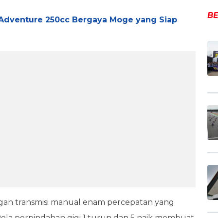
BE
 Adventure 250cc Bergaya Moge yang Siap
gan transmisi manual enam percepatan yang
ola perpindahan gigi 1 turun dan 5 naik membuat