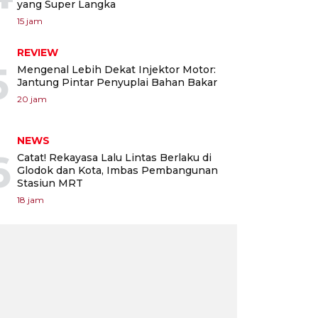
yang Super Langka
15 jam
REVIEW
5
Mengenal Lebih Dekat Injektor Motor:
Jantung Pintar Penyuplai Bahan Bakar
20 jam
NEWS
6
Catat! Rekayasa Lalu Lintas Berlaku di
Glodok dan Kota, Imbas Pembangunan
Stasiun MRT
18 jam