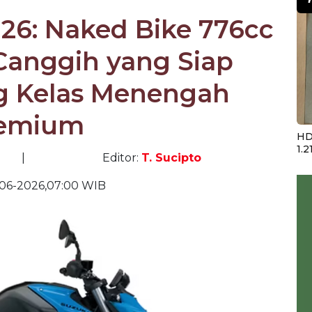
26: Naked Bike 776cc
Canggih yang Siap
 Kelas Menengah
emium
HD
1.2
|
Editor:
T. Sucipto
-06-2026,07:00 WIB