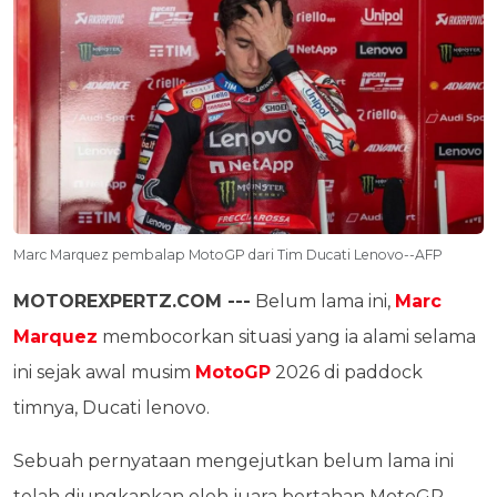
Marc Marquez pembalap MotoGP dari Tim Ducati Lenovo--AFP
MOTOREXPERTZ.COM ---
Belum lama ini,
Marc
Marquez
membocorkan situasi yang ia alami selama
ini sejak awal musim
MotoGP
2026 di paddock
timnya, Ducati lenovo.
Sebuah pernyataan mengejutkan belum lama ini
telah diungkapkan oleh juara bertahan MotoGP