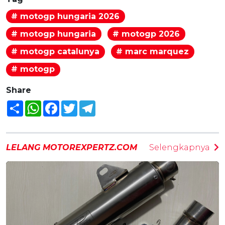
# motogp hungaria 2026
# motogp hungaria
# motogp 2026
# motogp catalunya
# marc marquez
# motogp
Share
Share
WhatsApp
Facebook
Twitter
Telegram
LELANG MOTOREXPERTZ.COM
Selengkapnya