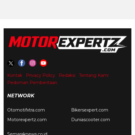
Kontak
Privacy Policy
Redaksi
Tentang Kami
Pedoman Pemberitaan
NETWORK
Otomotifxtra.com
Bikersexpert.com
Motorexpertz.com
Duniascooter.com
Semaraknews.co.id