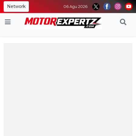
Network
06 Agu 2026