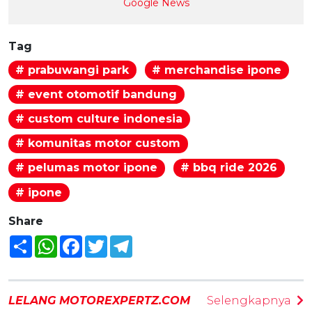
Google News
Tag
# prabuwangi park
# merchandise ipone
# event otomotif bandung
# custom culture indonesia
# komunitas motor custom
# pelumas motor ipone
# bbq ride 2026
# ipone
Share
Share
WhatsApp
Facebook
Twitter
Telegram
LELANG MOTOREXPERTZ.COM
Selengkapnya