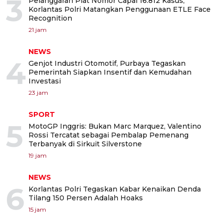
3
Pelanggaran Plat Nomor Capai 16.812 Kasus,
Korlantas Polri Matangkan Penggunaan ETLE Face
Recognition
21 jam
NEWS
4
Genjot Industri Otomotif, Purbaya Tegaskan
Pemerintah Siapkan Insentif dan Kemudahan
Investasi
23 jam
SPORT
5
MotoGP Inggris: Bukan Marc Marquez, Valentino
Rossi Tercatat sebagai Pembalap Pemenang
Terbanyak di Sirkuit Silverstone
19 jam
NEWS
6
Korlantas Polri Tegaskan Kabar Kenaikan Denda
Tilang 150 Persen Adalah Hoaks
15 jam