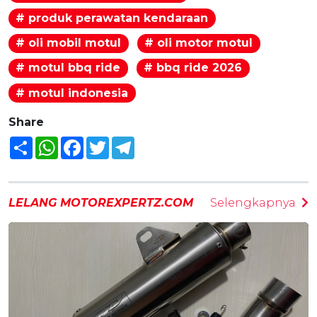
# produk perawatan kendaraan
# oli mobil motul
# oli motor motul
# motul bbq ride
# bbq ride 2026
# motul indonesia
Share
Share
WhatsApp
Facebook
Twitter
Telegram
LELANG MOTOREXPERTZ.COM
Selengkapnya