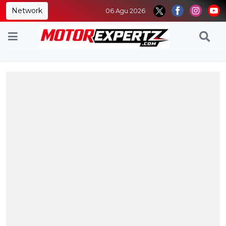
Network
06 Agu 2026