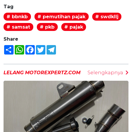
Tag
# bbnkb
# pemutihan pajak
# swdkllj
# samsat
# pkb
# pajak
Share
Share
WhatsApp
Facebook
Twitter
Telegram
LELANG MOTOREXPERTZ.COM
Selengkapnya