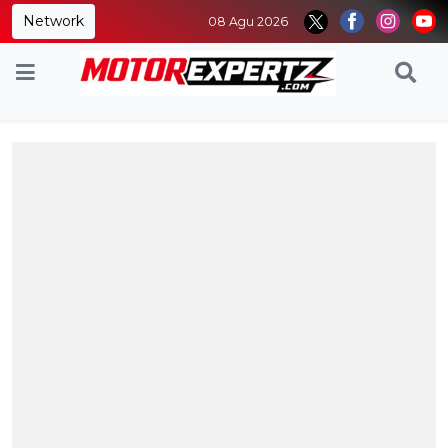
Network
08 Agu 2026