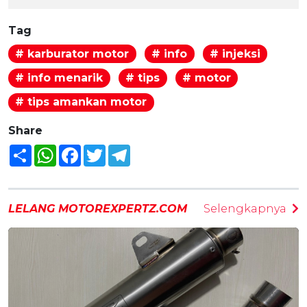
Tag
# karburator motor
# info
# injeksi
# info menarik
# tips
# motor
# tips amankan motor
Share
Share
WhatsApp
Facebook
Twitter
Telegram
LELANG MOTOREXPERTZ.COM
Selengkapnya