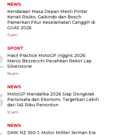
NEWS
1
Kendaraan Masa Depan Mesti Pintar
Kenali Risiko, Gaikindo dan Bosch
Pamerkan Fitur Keselamatan Canggih di
GIIAS 2026
11 jam
SPORT
2
Hasil Practice MotoGP Inggris 2026:
Marco Bezzecchi Pecahkan Rekor Lap
Silverstone
16 jam
NEWS
3
MotoGP Mandalika 2026 Siap Dongkrak
Pariwisata dan Ekonomi, Targetkan Lebih
dari 145 Ribu Penonton
12 jam
NEWS
DKW NZ 350-1, Motor Militer Jerman Era