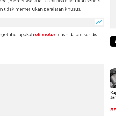
al, memeriksa kualitas oli bisa dilakukan sendiri
n tidak memerlukan peralatan khusus.
ngetahui apakah
oli motor
masih dalam kondisi
Ka
Ja
BE