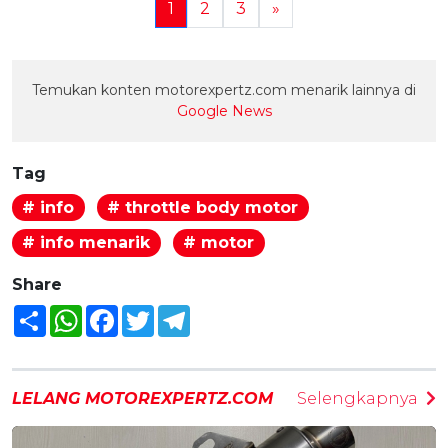
1
2
3
»
Temukan konten motorexpertz.com menarik lainnya di
Google News
Tag
# info
# throttle body motor
# info menarik
# motor
Share
Share
WhatsApp
Facebook
Twitter
Telegram
LELANG MOTOREXPERTZ.COM
Selengkapnya