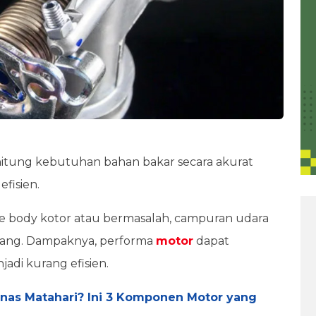
itung kebutuhan bahan bakar secara akurat
fisien.
tle body kotor atau bermasalah, campuran udara
mbang. Dampaknya, performa
motor
dapat
di kurang efisien.
anas Matahari? Ini 3 Komponen Motor yang