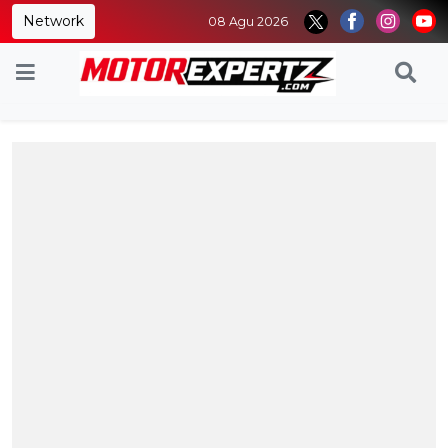
Network
08 Agu 2026