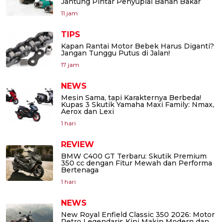
Jantung Pintar Penyuplai Bahan Bakar
11 jam
TIPS
Kapan Rantai Motor Bebek Harus Diganti?
Jangan Tunggu Putus di Jalan!
17 jam
NEWS
Mesin Sama, tapi Karakternya Berbeda!
Kupas 3 Skutik Yamaha Maxi Family: Nmax,
Aerox dan Lexi
1 hari
REVIEW
BMW C400 GT Terbaru: Skutik Premium
350 cc dengan Fitur Mewah dan Performa
Bertenaga
1 hari
NEWS
New Royal Enfield Classic 350 2026: Motor
Retro Legendaris Kini Makin Modern dan