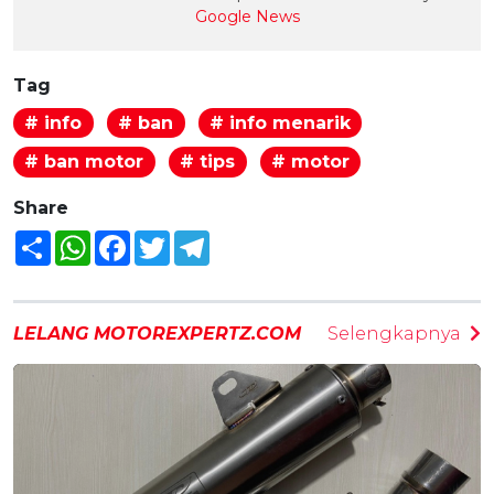
Google News
Tag
# info
# ban
# info menarik
# ban motor
# tips
# motor
Share
Share
WhatsApp
Facebook
Twitter
Telegram
LELANG MOTOREXPERTZ.COM
Selengkapnya