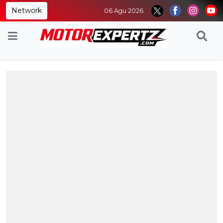
Network
06 Agu 2026