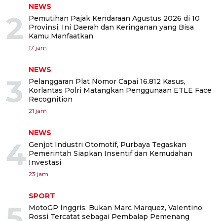
NEWS
2
Pemutihan Pajak Kendaraan Agustus 2026 di 10
Provinsi, Ini Daerah dan Keringanan yang Bisa
Kamu Manfaatkan
17 jam
NEWS
3
Pelanggaran Plat Nomor Capai 16.812 Kasus,
Korlantas Polri Matangkan Penggunaan ETLE Face
Recognition
21 jam
NEWS
4
Genjot Industri Otomotif, Purbaya Tegaskan
Pemerintah Siapkan Insentif dan Kemudahan
Investasi
23 jam
SPORT
5
MotoGP Inggris: Bukan Marc Marquez, Valentino
Rossi Tercatat sebagai Pembalap Pemenang