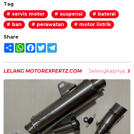
Tag
# servis motor
# suspensi
# baterai
# ban
# perawatan
# motor listrik
Share
Share
WhatsApp
Facebook
Twitter
Telegram
LELANG MOTOREXPERTZ.COM
Selengkapnya