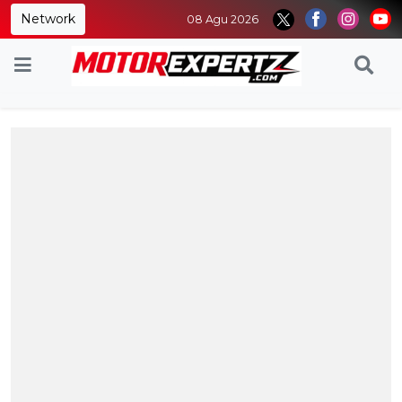
Network
08 Agu 2026