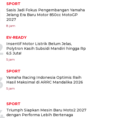
SPORT
1
Sasis Jadi Fokus Pengembangan Yamaha
Jelang Era Baru Motor 850cc MotoGP
2027
8 jam
EV-READY
2
Insentif Motor Listrik Belum Jelas,
Polytron Kasih Subsidi Mandiri hingga Rp
6,5 Juta!
5 jam
SPORT
3
Yamaha Racing Indonesia Optimis Raih
Hasil Maksimal di ARRC Mandalika 2026
5 jam
SPORT
4
Triumph Siapkan Mesin Baru Moto2 2027
dengan Performa Lebih Bertenaga