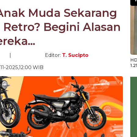
Anak Muda Sekarang
 Retro? Begini Alasan
reka...
|
Editor:
T. Sucipto
HD
1.2
11-2025,12:00 WIB