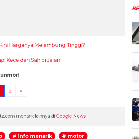
BE
 Kini Harganya Melambung Tinggi?
api Kece dan Sah di Jalan
Sunmori
1
2
»
z.com menarik lainnya di
Google News
o
# info menarik
# motor