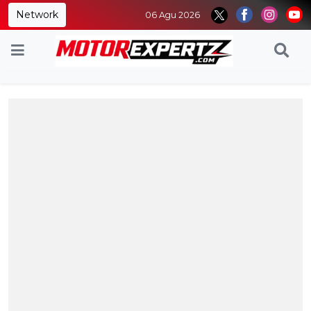
Network
06 Agu 2026