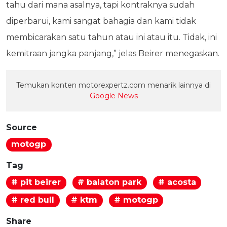
tahu dari mana asalnya, tapi kontraknya sudah
diperbarui, kami sangat bahagia dan kami tidak
membicarakan satu tahun atau ini atau itu. Tidak, ini
kemitraan jangka panjang,” jelas Beirer menegaskan.
Temukan konten motorexpertz.com menarik lainnya di
Google News
Source
motogp
Tag
# pit beirer
# balaton park
# acosta
# red bull
# ktm
# motogp
Share