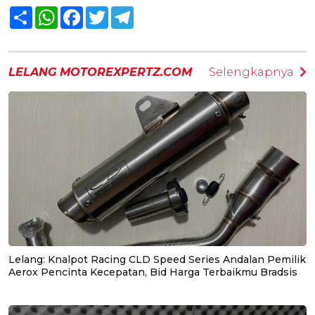
Share
WhatsApp
Facebook
Twitter
Telegram
LELANG MOTOREXPERTZ.COM
Selengkapnya
Lelang: Knalpot Racing CLD Speed Series Andalan Pemilik
Aerox Pencinta Kecepatan, Bid Harga Terbaikmu Bradsis