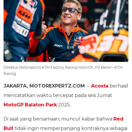
Direktur Motorsports KTM Factory Racing MotoGP, Pit Beirer--KTM
Racing
JAKARTA, MOTOREXPERTZ.COM
--
Acosta
berhasil
mencatatkan waktu tercepat pada sesi Jumat
MotoGP
Balaton Park
2025.
Di saat yang bersamaan, muncul kabar bahwa
Red
Bull
tidak ingin memperpanjang kontraknya sebagai