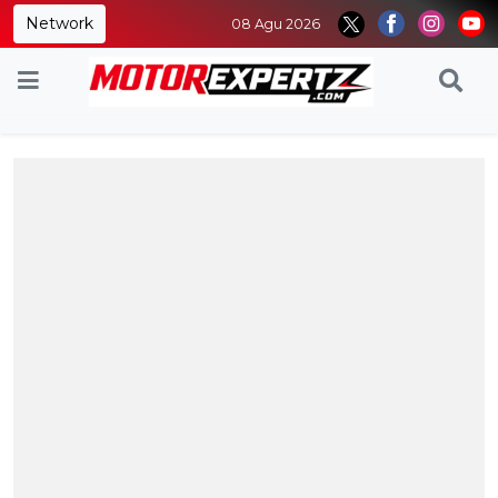
Network
08 Agu 2026