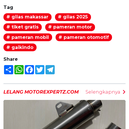
Tag
# giias makassar
# giias 2025
# tiket gratis
# pameran motor
# pameran mobil
# pameran otomotif
# gaikindo
Share
Share
WhatsApp
Facebook
Twitter
Telegram
LELANG MOTOREXPERTZ.COM
Selengkapnya