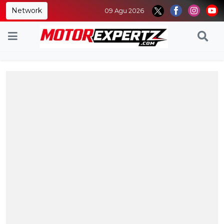
Network
09 Agu 2026