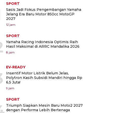
SPORT
1
Sasis Jadi Fokus Pengembangan Yamaha
Jelang Era Baru Motor 850cc MotoGP
2027
12 jam
SPORT
2
Yamaha Racing Indonesia Optimis Raih
Hasil Maksimal di ARRC Mandalika 2026
8 jam
EV-READY
3
Insentif Motor Listrik Belum Jelas,
Polytron Kasih Subsidi Mandiri hingga Rp
6,5 Juta!
9 jam
SPORT
4
Triumph Siapkan Mesin Baru Moto2 2027
dengan Performa Lebih Bertenaga